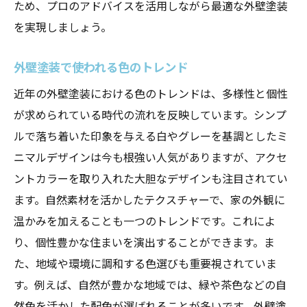
ため、プロのアドバイスを活用しながら最適な外壁塗装
ビフォーアフターで確認できる色の効果
を実現しましょう。
色選びで実現する理想のイメージ
成功事例で見る色の変化
外壁塗装で使われる色のトレンド
外壁塗装で叶える憧れの住まい
近年の外壁塗装における色のトレンドは、多様性と個性
色選びで劇的変化をもたらす方法
が求められている時代の流れを反映しています。シンプ
新しい生活を迎えるための色選び
ルで落ち着いた印象を与える白やグレーを基調としたミ
ニマルデザインは今も根強い人気がありますが、アクセ
ントカラーを取り入れた大胆なデザインも注目されてい
ます。自然素材を活かしたテクスチャーで、家の外観に
温かみを加えることも一つのトレンドです。これによ
り、個性豊かな住まいを演出することができます。ま
た、地域や環境に調和する色選びも重要視されていま
す。例えば、自然が豊かな地域では、緑や茶色などの自
然色を活かした配色が選ばれることが多いです。外壁塗