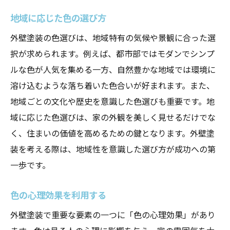
未来を見据えた色選び
地域に応じた色の選び方
周囲の環境にマッチする色
外壁塗装の色選びは、地域特有の気候や景観に合った選
カラーパレットの作り方
択が求められます。例えば、都市部ではモダンでシンプ
色選びの成功例を参考にする
ルな色が人気を集める一方、自然豊かな地域では環境に
家の雰囲気を一新！外壁塗装のプロが教える色
溶け込むような落ち着いた色合いが好まれます。また、
選びの極意
地域ごとの文化や歴史を意識した色選びも重要です。地
プロが薦める色の組み合わせ
域に応じた色選びは、家の外観を美しく見せるだけでな
色選びのプロセスを知る
く、住まいの価値を高めるための鍵となります。外壁塗
装を考える際は、地域性を意識した選び方が成功への第
持続可能な色選びの提案
一歩です。
色選びで家の資産価値を高める
プロの知識を活用するメリット
色の心理効果を利用する
色の選択における注意点
外壁塗装で重要な要素の一つに「色の心理効果」があり
外壁塗装で驚くほどの変化を！色選びで差をつ