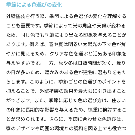
季節による色選びの変化
光の加減による色の変化
予算内でベストな色を見つける
外壁塗装を行う際、季節による色選びの変化を理解する
ことも重要です。季節によって光の角度や天候が変わる
外壁塗装における色選びの成功例と失敗例から
ため、同じ色でも季節により異なる印象を与えることが
学ぶ
あります。例えば、春や夏は明るい太陽光の下で色が鮮
成功例から学ぶ色選びの秘訣
やかに見えるため、クリアな色を選ぶと活気ある印象を
失敗例に見る避けるべき色選び
与えやすいです。一方、秋や冬は日照時間が短く、曇り
実例で学ぶ色の効果
の日が多いため、暖かみのある色が建物に温もりをもた
プロジェクトごとに異なる色選びのアプロ
らします。このように、季節ごとの色選びのポイントを
ーチ
抑えることで、外壁塗装の効果を最大限に引き出すこと
経験者の声を活かす色選び
ができます。また、季節に応じた色の選び方は、住まい
色選びにおける失敗を防ぐ方法
の印象に長期的な影響を与えるため、慎重に検討するこ
劇的ビフォーアフターを実現する外壁塗装の色
とが求められます。さらに、季節に合わせた色選びは、
選び
家のデザインや周囲の環境との調和を図る上でも役立つ