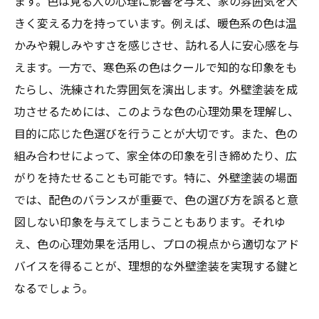
ます。色は見る人の心理に影響を与え、家の雰囲気を大
ける
きく変える力を持っています。例えば、暖色系の色は温
印象に残る色の選び方
かみや親しみやすさを感じさせ、訪れる人に安心感を与
カラーコントラストで魅力を引き出す
えます。一方で、寒色系の色はクールで知的な印象をも
大胆な色選びのメリットとデメリット
たらし、洗練された雰囲気を演出します。外壁塗装を成
隠れた美しさを引き出す色
功させるためには、このような色の心理効果を理解し、
目的に応じた色選びを行うことが大切です。また、色の
個性的な外観を創る色選び
組み合わせによって、家全体の印象を引き締めたり、広
色選びで街の一部になる
がりを持たせることも可能です。特に、外壁塗装の場面
外壁塗装の色選びで知らないと損する重要なポ
では、配色のバランスが重要で、色の選び方を誤ると意
イント
図しない印象を与えてしまうこともあります。それゆ
見落としがちな色選びの注意点
え、色の心理効果を活用し、プロの視点から適切なアド
長期的な視点で考える色選び
バイスを得ることが、理想的な外壁塗装を実現する鍵と
色の耐久性とメンテナンス性
なるでしょう。
法律や規制を考慮した色選び