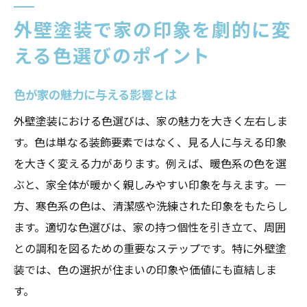
外壁塗装で使われる色のトレンド
外壁塗装で家の印象を劇的に変
環境に優しい塗料と色選び
える色選びのポイント
外壁塗装で失敗しないための色選びのヒント
失敗しない色選びの基本
色が家の魅力に与える影響とは
色見本の活用方法
外壁塗装における色選びは、家の魅力を大きく左右しま
近隣の建物との調和
す。色は単なる装飾要素ではなく、見る人に与える印象
日光や影響を考慮した色選び
を大きく変える力があります。例えば、暖色系の色を選
プロの助言を最大限に活かす
ぶと、家全体が暖かく親しみやすい印象を与えます。一
色の褪色を防ぐ方法
方、寒色系の色は、清潔感や洗練された印象をもたらし
外壁塗装成功の鍵！色選びで住まいを変える方
ます。適切な色選びは、家の持つ個性を引き立て、周囲
法
との調和を図るための重要なステップです。特に外壁塗
住まいの個性を引き出す色選び
装では、色の選択が住まいの印象や価値にも直結しま
す。
家族の好みを反映する方法