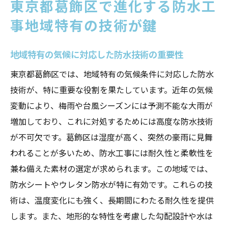
東京都葛飾区で進化する防水工
術
事地域特有の技術が鍵
防水工事における地理的条件の考慮
地域特有の技術がもたらす住まいの安全性
地域特有の気候に対応した防水技術の重要性
梅雨と台風シーズンに強い防水工事の重要性
東京都葛飾区では、地域特有の気候条件に対応した防水
梅雨対策としての防水工事の役割
技術が、特に重要な役割を果たしています。近年の気候
台風シーズンに耐えるための施工事例
変動により、梅雨や台風シーズンには予測不能な大雨が
雨漏りを防ぐための効果的な工法の選定
増加しており、これに対処するためには高度な防水技術
梅雨期における定期メンテナンスの必要性
が不可欠です。葛飾区は湿度が高く、突然の豪雨に見舞
防水工事がもたらす季節ごとの安心感
われることが多いため、防水工事には耐久性と柔軟性を
長期的視点から見る防水工事の利点
兼ね備えた素材の選定が求められます。この地域では、
地域の気候に即した防水工事事例で耐久性を向
防水シートやウレタン防水が特に有効です。これらの技
上
術は、温度変化にも強く、長期間にわたる耐久性を提供
成功事例から学ぶ耐久性向上のポイント
します。また、地形的な特性を考慮した勾配設計や水は