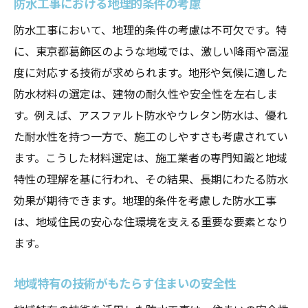
防水工事における地理的条件の考慮
み
防水工事において、地理的条件の考慮は不可欠です。特
信頼できる地域業者による施工事例
に、東京都葛飾区のような地域では、激しい降雨や高湿
地域住民との連携が生む防水工事の成果
度に対応する技術が求められます。地形や気候に適した
安全な住環境を支える地元業者の役割
防水材料の選定は、建物の耐久性や安全性を左右しま
住まい手に寄り添う防水工事の在り方
す。例えば、アスファルト防水やウレタン防水は、優れ
た耐水性を持つ一方で、施工のしやすさも考慮されてい
ます。こうした材料選定は、施工業者の専門知識と地域
特性の理解を基に行われ、その結果、長期にわたる防水
効果が期待できます。地理的条件を考慮した防水工事
は、地域住民の安心な住環境を支える重要な要素となり
ます。
地域特有の技術がもたらす住まいの安全性