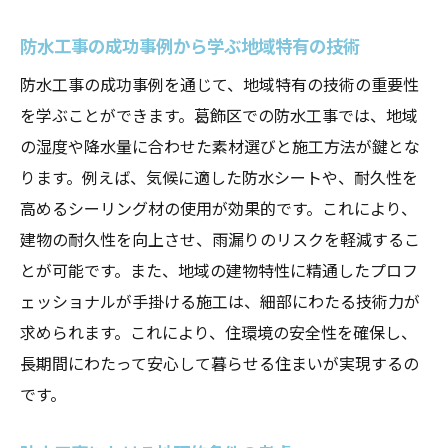
防水工事の結果としての資産価値向上
防水工事の成功事例から学ぶ地域特有の技術
防水工事で建物の耐久性を高めるためのポイン
防水工事の成功事例を通じて、地域特有の技術の重要性
ト
を学ぶことができます。葛飾区での防水工事では、地域
耐久性向上に必要な工事の基礎知識
の湿度や降水量に合わせた素材選びと施工方法が鍵とな
建物の寿命を延ばすための防水対策
ります。例えば、気候に適した防水シートや、耐久性を
施工前に知っておくべき耐久性の要素
高めるシーリング材の使用が効果的です。これにより、
防水工事による建物保護の具体的手法
建物の耐久性を向上させ、雨漏りのリスクを軽減するこ
防水工事業者が語る耐久性向上の秘訣
とが可能です。また、地域の建物特性に精通したプロフ
実践的な耐久性確保のためのチェックリス
ェッショナルが手掛ける施工は、細部にわたる技術力が
ト
求められます。これにより、住環境の安全性を確保し、
地域密着の防水工事がもたらす住まいの安心
長期間にわたって安心して暮らせる住まいが実現するの
です。
地域密着型業者の選び方とメリット
住まいの安心感を高める防水工事の取り組