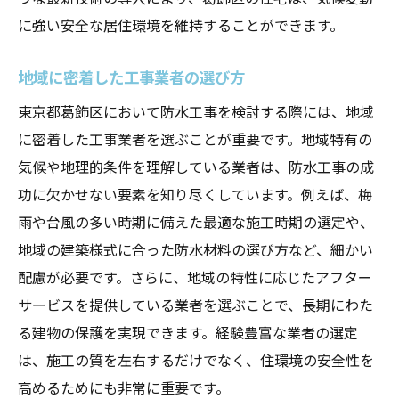
葛飾区の地形に適応した高度な防水工事の方法
に強い安全な居住環境を維持することができます。
地形を考慮した防水設計の基本
高度な技術が求められる理由
地域に密着した工事業者の選び方
実践的な地形適応工法の事例
東京都葛飾区において防水工事を検討する際には、地域
防水工事における地形の影響と対策
に密着した工事業者を選ぶことが重要です。地域特有の
気候や地理的条件を理解している業者は、防水工事の成
専門家が語る地形別防水工法の選定
功に欠かせない要素を知り尽くしています。例えば、梅
葛飾区の地形を熟知した施工の重要性
雨や台風の多い時期に備えた最適な施工時期の選定や、
実績が証明する防水工事の長期的効果
地域の建築様式に合った防水材料の選び方など、細かい
長期間にわたる工事効果の観察結果
配慮が必要です。さらに、地域の特性に応じたアフター
実績ある工事から学ぶ持続可能性
サービスを提供している業者を選ぶことで、長期にわた
ユーザーの声が語る防水工事の評価
る建物の保護を実現できます。経験豊富な業者の選定
長期的視点で考える防水工事の利点
は、施工の質を左右するだけでなく、住環境の安全性を
耐久性を実現するための成功事例
高めるためにも非常に重要です。