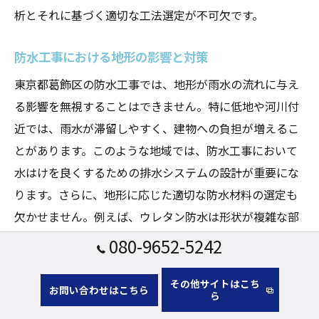
析とそれに基づく適切な工法選定が不可欠です。
防水工事における地形の影響と対策
東京都葛飾区の防水工事では、地形が雨水の流れに与え
る影響を無視することはできません。特に低地や河川付
近では、雨水が滞留しやすく、建物への負担が増えるこ
とがあります。このような地域では、防水工事において
水はけを良くするための排水システムの設計が重要にな
ります。さらに、地形に応じた適切な防水材料の選定も
欠かせません。例えば、ウレタン防水は形状が複雑な部
分にも対応可能で、水の侵入を防ぐ効果が高く、地形に
080-9652-5242
よる影響を最小限に抑えることができます。こうした対
策により、建物の雨漏りを防ぎ、住環境を改善すること
その他サイトはこち
お問い合わせはこちら
ら
ができるのです。正確な地形の把握と、それに基づく防