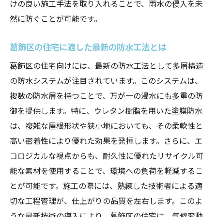
けの良い施工手法を取り入れることで、雨水の侵入を未
気候条件を考慮した防水工事の具体例
然に防ぐことが可能です。
長寿命化を実現する防水技術の選び方
地域の特性を踏まえた施工方法の考察
葛飾区の住宅に適した最新の防水工法とは
持続可能な防水工事の実現
葛飾区の住宅向けには、最新の防水工法として多層構造
気候に適応した材料選びの重要性
の防水システムが注目されています。このシステムは、
防水工事で実現する安全な住環境の新たな可能
複数の防水層を持つことで、万が一の浸水にも多重の防
性
御を提供します。特に、ウレタン樹脂を用いた塗膜防水
住環境改善を目指す防水工事の取り組み
は、複雑な屋根形状や狭小地においても、その柔軟性と
防水工事が健康的な住まいに与える影響
高い密着性により優れた効果を発揮します。さらに、エ
コロジカルな視点からも、耐久性に優れたリサイクル可
安全性を確保するための最新技術
能な素材を使用することで、環境への負荷を軽減するこ
防水工事による生活の質の向上
とが可能です。施工の際には、熟練した技術者による適
家庭の安全を守るための防水対策
切な工程管理が、仕上がりの品質を左右します。このよ
未来を見据えた防水工事の可能性
うな最新技術の導入により、葛飾区の住宅は、気候変動